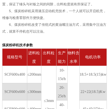
置，保证了锤头与衬板之间的间隙，出料粒度就有所保证了。
5、煤炭粉碎机采用液压启动机壳技术，一个人就可以开启机壳，
维修与检查零部件方便快捷。
6、煤炭粉碎机改变了传统式的黄油嘴注油方式，采用集中注油方
式，就算不停机也可以注油。
煤炭粉碎机技术参数
进料粒
出料粒
生产
物料含
规格型号
电机功率
度
度
能力
水率
10-
SCF600x400
≤200mm
18.5+18.5(15)kw
15t/h
20-
SCF600x600
≤300mm
22+22(18.5)Kw
25t/h
≤3mm
40-
SCF800x600
≤400mm
45+45(37)kw